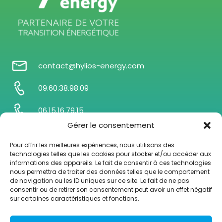
contact@hylios-energy.com
09.60.38.98.09
06.15.16.79.15
Gérer le consentement
21 Avenue de la Paix – Immeuble Septentrion
80080 AMIENS
Pour offrir les meilleures expériences, nous utilisons des
technologies telles que les cookies pour stocker et/ou accéder aux
informations des appareils. Le fait de consentir à ces technologies
nous permettra de traiter des données telles que le comportement
de navigation ou les ID uniques sur ce site. Le fait de ne pas
La société
Notre équipe
consentir ou de retirer son consentement peut avoir un effet négatif
sur certaines caractéristiques et fonctions.
Nos solutions
Nos actualités