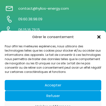
contact@hylios-energy.com
09.60.38.98.09
06.15.16.79.15
Gérer le consentement
21 Avenue de la Paix – Immeuble Septentrion
80080 AMIENS
Pour offrir les meilleures expériences, nous utilisons des
technologies telles que les cookies pour stocker et/ou accéder aux
informations des appareils. Le fait de consentir à ces technologies
nous permettra de traiter des données telles que le comportement
de navigation ou les ID uniques sur ce site. Le fait de ne pas
La société
Notre équipe
consentir ou de retirer son consentement peut avoir un effet négatif
sur certaines caractéristiques et fonctions.
Nos solutions
Nos actualités
Notre expertise
Nous contacter
Accepter
Refuser